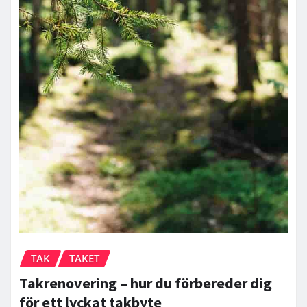
TAK
TAKET
Takrenovering – hur du förbereder dig
för ett lyckat takbyte