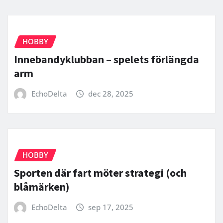
HOBBY
Innebandyklubban – spelets förlängda
arm
EchoDelta
dec 28, 2025
HOBBY
Sporten där fart möter strategi (och
blåmärken)
EchoDelta
sep 17, 2025