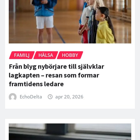
FAMILJ
HÄLSA
HOBBY
Från blyg nybörjare till självklar
lagkapten – resan som formar
framtidens ledare
EchoDelta
apr 20, 2026