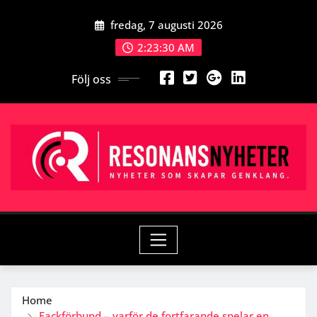
Skip
fredag, 7 augusti 2026
to
content
2:23:31 AM
Följ oss
Home
Fackförbund – varför de fortfarande spelar en