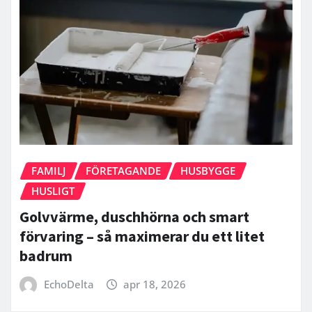
FAMILJ
FÖRETAGANDE
HUSBYGGE
HUSLIGT
Golvvärme, duschhörna och smart
förvaring – så maximerar du ett litet
badrum
EchoDelta
apr 18, 2026