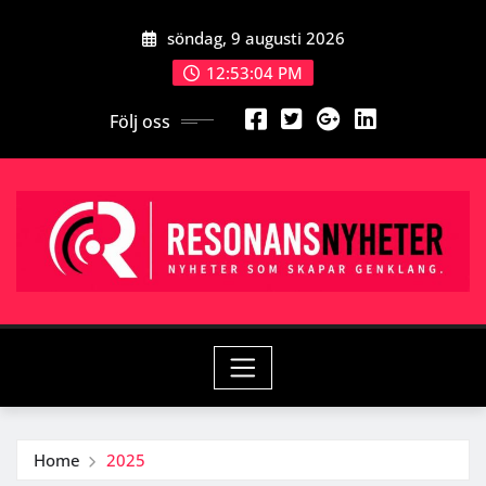
Skip
söndag, 9 augusti 2026
to
content
12:53:05 PM
Följ oss
Home
2025