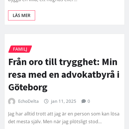
LÄS MER
FAMILJ
Från oro till trygghet: Min
resa med en advokatbyrå i
Göteborg
EchoDelta
jan 11, 2025
0
Jag har alltid trott att jag är en person som kan lösa
det mesta själv. Men när jag plötsligt stod…