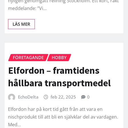
nyligen genomgått relining Stockholm. Ett kort, rakt
meddelande: ”Vi…
LÄS MER
FÖRETAGANDE
HOBBY
Elfordon – framtidens
hållbara transportmedel
EchoDelta
feb 22, 2025
0
Elfordon har på kort tid gått från att vara en
nischprodukt till att bli en självklar del av vardagen.
Med…