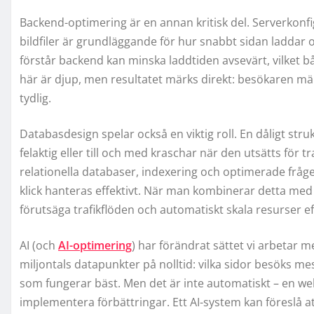
Backend-optimering är en annan kritisk del. Serverkonf
bildfiler är grundläggande för hur snabbt sidan laddar 
förstår backend kan minska laddtiden avsevärt, vilket 
här är djup, men resultatet märks direkt: besökaren mär
tydlig.
Databasdesign spelar också en viktig roll. En dåligt str
felaktig eller till och med kraschar när den utsätts fö
relationella databaser, indexering och optimerade frågest
klick hanteras effektivt. När man kombinerar detta med 
förutsäga trafikflöden och automatiskt skala resurser e
AI (och
AI-optimering
) har förändrat sättet vi arbetar 
miljontals datapunkter på nolltid: vilka sidor besöks mes
som fungerar bäst. Men det är inte automatiskt – en we
implementera förbättringar. Ett AI-system kan föreslå a