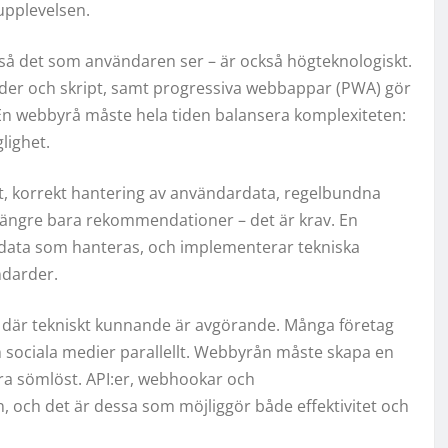
pplevelsen.
tså det som användaren ser – är också högteknologiskt.
ilder och skript, samt progressiva webbappar (PWA) gör
 En webbyrå måste hela tiden balansera komplexiteten:
glighet.
t, korrekt hantering av användardata, regelbundna
längre bara rekommendationer – det är krav. En
a data som hanteras, och implementerar tekniska
ndarder.
 där tekniskt kunnande är avgörande. Många företag
sociala medier parallellt. Webbyrån måste skapa en
dra sömlöst. API:er, webhookar och
 och det är dessa som möjliggör både effektivitet och