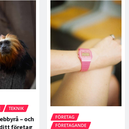
E
TEKNIK
FÖRETAG
ebbyrå – och
FÖRETAGANDE
ditt företag