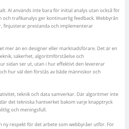
t. AI används inte bara för initial analys utan också för
n och trafikanalys ger kontinuerlig feedback. Webbyrån
år, finjusterar prestanda och implementerar
et mer än en designer eller marknadsförare. Det är en
knik, säkerhet, algoritmförståelse och
 sidan ser ut, utan i hur effektivt den levererar
s och hur väl den förstås av både människor och
tivitet, teknik och data samverkar. Där algoritmer inte
 där det tekniska hantverket bakom varje knapptryck
litlig och meningsfull.
n ny respekt för det arbete som webbyråer utför. För