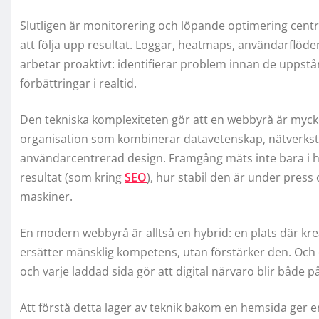
Slutligen är monitorering och löpande optimering central
att följa upp resultat. Loggar, heatmaps, användarflöde
arbetar proaktivt: identifierar problem innan de uppst
förbättringar i realtid.
Den tekniska komplexiteten gör att en webbyrå är myck
organisation som kombinerar datavetenskap, nätverkste
användarcentrerad design. Framgång mäts inte bara i hur
resultat (som kring
SEO
), hur stabil den är under pres
maskiner.
En modern webbyrå är alltså en hybrid: en plats där krea
ersätter mänsklig kompetens, utan förstärker den. Och
och varje laddad sida gör att digital närvaro blir både på
Att förstå detta lager av teknik bakom en hemsida ger e