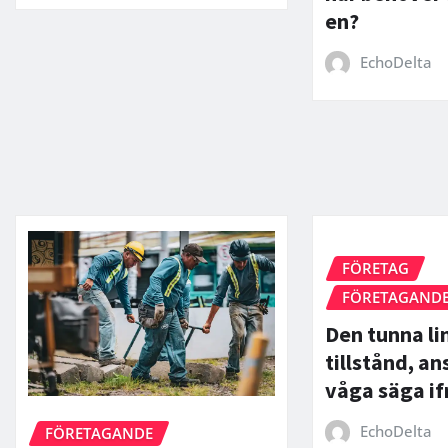
en?
EchoDelta
FÖRETAG
FÖRETAGAND
Den tunna li
tillstånd, an
våga säga if
EchoDelta
FÖRETAGANDE