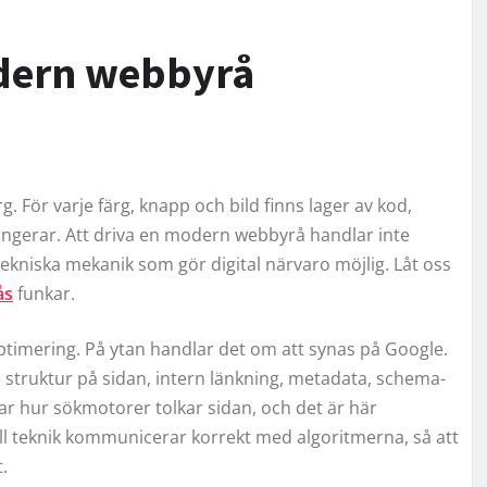
dern webbyrå
 För varje färg, knapp och bild finns lager av kod,
ungerar. Att driva en modern webbyrå handlar inte
ekniska mekanik som gör digital närvaro möjlig. Låt oss
ås
funkar.
ptimering. På ytan handlar det om att synas på Google.
 struktur på sidan, intern länkning, metadata, schema-
r hur sökmotorer tolkar sidan, och det är här
all teknik kommunicerar korrekt med algoritmerna, så att
.