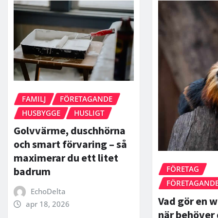
FAMILJ
FÖRETAGANDE
HUSBYGGE
HUSLIGT
Golvvärme, duschhörna
och smart förvaring – så
maximerar du ett litet
FÖRETAG
badrum
FÖRETAGAND
EchoDelta
Vad gör en w
apr 18, 2026
när behöver 