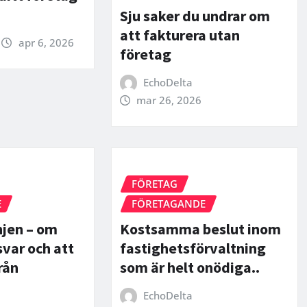
Sju saker du undrar om
att fakturera utan
apr 6, 2026
företag
EchoDelta
mar 26, 2026
FÖRETAG
E
FÖRETAGANDE
njen – om
Kostsamma beslut inom
svar och att
fastighetsförvaltning
rån
som är helt onödiga..
EchoDelta