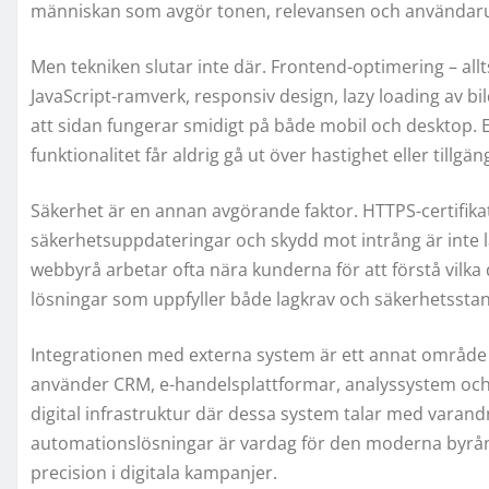
människan som avgör tonen, relevansen och användaru
Men tekniken slutar inte där. Frontend-optimering – all
JavaScript-ramverk, responsiv design, lazy loading av b
att sidan fungerar smidigt på både mobil och desktop.
funktionalitet får aldrig gå ut över hastighet eller tillgän
Säkerhet är en annan avgörande faktor. HTTPS-certifika
säkerhetsuppdateringar och skydd mot intrång är inte 
webbyrå arbetar ofta nära kunderna för att förstå vilk
lösningar som uppfyller både lagkrav och säkerhetssta
Integrationen med externa system är ett annat område
använder CRM, e-handelsplattformar, analyssystem och 
digital infrastruktur där dessa system talar med varan
automationslösningar är vardag för den moderna byrån,
precision i digitala kampanjer.