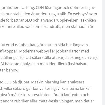
igurationer, caching, CDN-lösningar och optimering av
och hur stabil den är under tung trafik. En webbyrå som
både förbättrar SEO och användarupplevelsen. Tekniken
ker inte alltid vad som förändrats, men skillnaden är
ukturerad databas kan göra att en sida blir långsam,
r trafiktoppar. Moderna webbyråer jobbar därför med
ällningar för att säkerställa att varje sökning och varje
AI-baserad analys kan man identifiera flaskhalsar,
fter behov.
med SEO på djupet. Maskininlärning kan analysera
t, vilka sökord ger konvertering, vilka interna länkar
bbyrå måste tolka resultaten, förstå kontexten och
tt ändra rubriker eller meta-beskrivningar, men det är