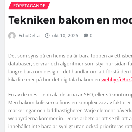
FÖRETAGANDE
Tekniken bakom en mo
EchoDelta
okt 10, 2025
0
Det som syns på en hemsida är bara toppen av ett isberg.
databaser, servrar och algoritmer som styr hur sidan f
längre bara om design – det handlar om att förstå den t
kika lite mer på hur det digitala bakom en
webbyrå Bor
En av de mest centrala delarna är SEO, eller sökmotoro
Men bakom kulisserna finns en komplex väv av faktorer:
markeringar och laddhastigheter. Varje element påverka
webbyråerna kommer in. Deras arbete är att se till att 
innehållet inte bara är synligt utan också prioriteras rätt