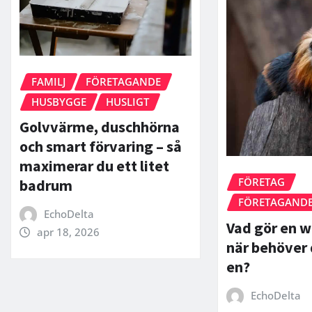
FAMILJ
FÖRETAGANDE
HUSBYGGE
HUSLIGT
Golvvärme, duschhörna
och smart förvaring – så
maximerar du ett litet
FÖRETAG
badrum
FÖRETAGAND
EchoDelta
Vad gör en w
apr 18, 2026
när behöver 
en?
EchoDelta