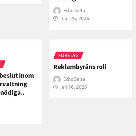
EchoDelta
mar 26, 2026
FÖRETAG
E
Reklambyråns roll
beslut inom
EchoDelta
rvaltning
jan 16, 2026
onödiga..