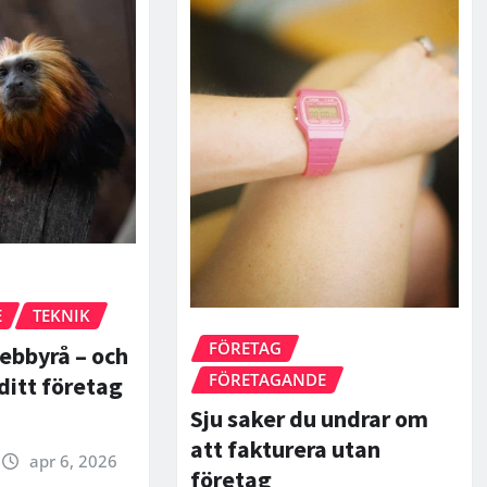
E
TEKNIK
FÖRETAG
ebbyrå – och
FÖRETAGANDE
ditt företag
Sju saker du undrar om
att fakturera utan
apr 6, 2026
företag