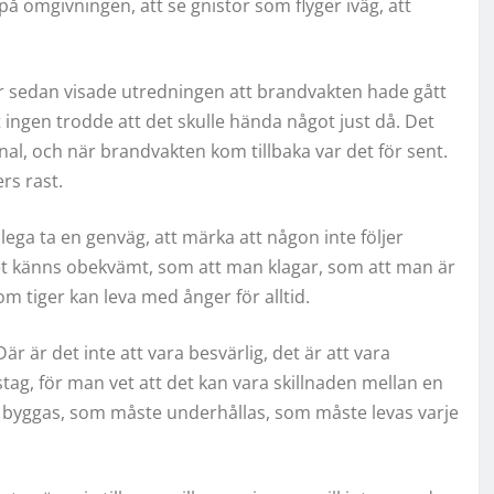
på omgivningen, att se gnistor som flyger iväg, att
år sedan visade utredningen att brandvakten hade gått
t ingen trodde att det skulle hända något just då. Det
kanal, och när brandvakten kom tillbaka var det för sent.
rs rast.
ollega ta en genväg, att märka att någon inte följer
et känns obekvämt, som att man klagar, som att man är
m tiger kan leva med ånger för alltid.
är är det inte att vara besvärlig, det är att vara
ag, för man vet att det kan vara skillnaden mellan en
e byggas, som måste underhållas, som måste levas varje