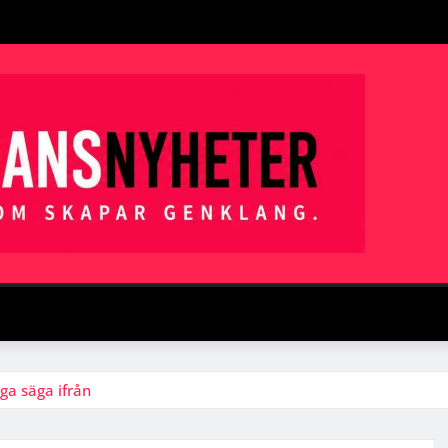
ga säga ifrån