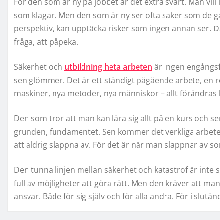
För den som är ny på jobbet är det extra svårt. Man vill in
som klagar. Men den som är ny ser ofta saker som de gam
perspektiv, kan upptäcka risker som ingen annan ser. 
fråga, att påpeka.
Säkerhet och
utbildning heta arbeten
är ingen engångsfö
sen glömmer. Det är ett ständigt pågående arbete, en rö
maskiner, nya metoder, nya människor – allt förändras 
Den som tror att man kan lära sig allt på en kurs och sen
grunden, fundamentet. Sen kommer det verkliga arbetet:
att aldrig slappna av. För det är när man slappnar av 
Den tunna linjen mellan säkerhet och katastrof är int
full av möjligheter att göra rätt. Men den kräver att ma
ansvar. Både för sig själv och för alla andra. För i slut