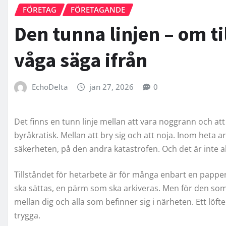
FÖRETAG
FÖRETAGANDE
Den tunna linjen – om ti
våga säga ifrån
EchoDelta
jan 27, 2026
0
Det finns en tunn linje mellan att vara noggrann och att v
byråkratisk. Mellan att bry sig och att noja. Inom heta ar
säkerheten, på den andra katastrofen. Och det är inte allt
Tillståndet för hetarbete är för många enbart en pappers
ska sättas, en pärm som ska arkiveras. Men för den som 
mellan dig och alla som befinner sig i närheten. Ett löft
trygga.