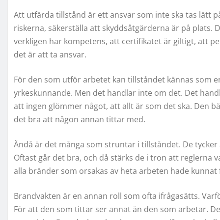
Att utfärda tillstånd är ett ansvar som inte ska tas lät
riskerna, säkerställa att skyddsåtgärderna är på plats.
verkligen har kompetens, att certifikatet är giltigt, att 
det är att ta ansvar.
För den som utför arbetet kan tillståndet kännas som e
yrkeskunnande. Men det handlar inte om det. Det handl
att ingen glömmer något, att allt är som det ska. Den bä
det bra att någon annan tittar med.
Ändå är det många som struntar i tillståndet. De tycker at
Oftast går det bra, och då stärks de i tron att reglerna v
alla bränder som orsakas av heta arbeten hade kunnat fö
Brandvakten är en annan roll som ofta ifrågasätts. Varf
För att den som tittar ser annat än den som arbetar. D