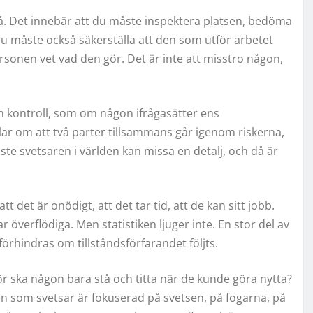
t på. Det innebär att du måste inspektera platsen, bedöma
 Du måste också säkerställa att den som utför arbetet
personen vet vad den gör. Det är inte att misstro någon,
n kontroll, som om någon ifrågasätter ens
ar om att två parter tillsammans går igenom riskerna,
ste svetsaren i världen kan missa en detalj, och då är
t det är onödigt, att det tar tid, att de kan sitt jobb.
ar överflödiga. Men statistiken ljuger inte. En stor del av
rhindras om tillståndsförfarandet följts.
ör ska någon bara stå och titta när de kunde göra nytta?
en som svetsar är fokuserad på svetsen, på fogarna, på