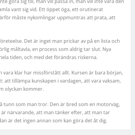
te göra sig till, man vill passa in, man vill inte vara den
la vant sig vid. Ett öppet öga, ett orutinerat
Därför måste nykomlingar uppmuntras att prata, att
reteelse. Det är inget man prickar av på en lista och
rlig måltavla, en process som aldrig tar slut. Nya
hela tiden, och med det förändras riskerna.
 vara klar har missförstått allt. Kursen är bara början,
 att tillämpa kunskapen i vardagen, att vara vaksam,
som olyckan kommer.
e så tunn som man tror. Den är bred som en motorväg,
n är närvarande, att man tänker efter, att man tar
ändan är det ingen annan som kan göra det åt dig.