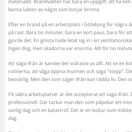
materialet. Brandvakten har bara en uppgift: att ha koll 
känna lukten av något som börjar brinna.
Efter en brand på en arbetsplats i Göteborg för några 
på rast. Bara tio minuter, bara en kort paus, bara för at
gjorde det. En gnista hade letat sig in i en ventilations
Ingen dog, men skadorna var enorma. Allt för tio minute
Att säga ifrån är kanske det svåraste av allt. Att se en k
rutinerna, att våga öppna munnen och säga ”stopp”. D
besvärlig. Men den som säger ifrån kan rädda liv. Den so
På säkra arbetsplatser är det accepterat att säga ifrån. D
professionell. Där tackar man den som påpekar ett misst
vanlig dag och en katastrof. Det är en kultur som måst
dag.