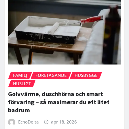
FAMILJ
FÖRETAGANDE
HUSBYGGE
HUSLIGT
Golvvärme, duschhörna och smart
förvaring – så maximerar du ett litet
badrum
EchoDelta
apr 18, 2026