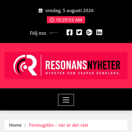
Skip
onsdag, 5 augusti 2026
to
content
10:29:54 AM
Följ oss
Home
Företagslån – när är det rätt