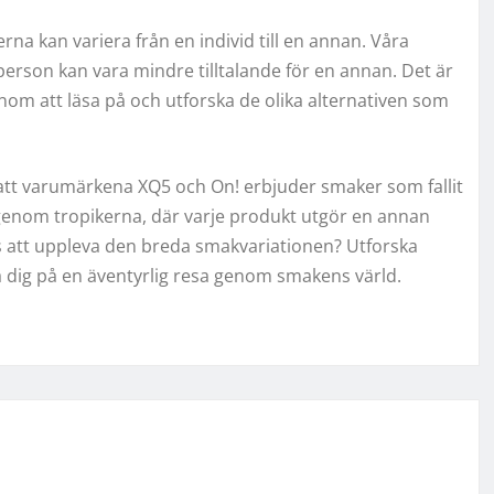
rna kan variera från en individ till en annan. Våra
erson kan vara mindre tilltalande för en annan. Det är
genom att läsa på och utforska de olika alternativen som
 att varumärkena XQ5 och On! erbjuder smaker som fallit
genom tropikerna, där varje produkt utgör en annan
ns att uppleva den breda smakvariationen? Utforska
a dig på en äventyrlig resa genom smakens värld.