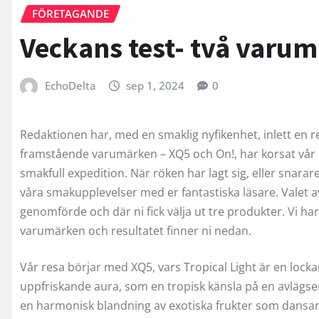
FÖRETAGANDE
Veckans test- två varum
EchoDelta
sep 1, 2024
0
Redaktionen har, med en smaklig nyfikenhet, inlett en re
framstående varumärken – XQ5 och On!, har korsat vår r
smakfull expedition. När röken har lagt sig, eller snarare
våra smakupplevelser med er fantastiska läsare. Valet 
genomförde och där ni fick välja ut tre produkter. Vi ha
varumärken och resultatet finner ni nedan.
Vår resa börjar med XQ5, vars Tropical Light är en locka
uppfriskande aura, som en tropisk känsla på en avlägsen
en harmonisk blandning av exotiska frukter som dansar