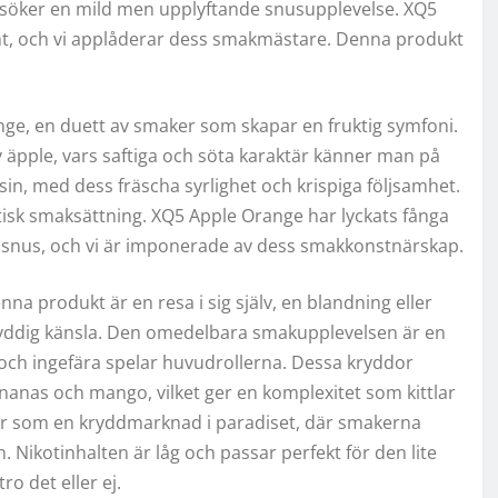
om söker en mild men upplyftande snusupplevelse. XQ5
unt, och vi applåderar dess smakmästare. Denna produkt
ange, en duett av smaker som skapar en fruktig symfoni.
äpple, vars saftiga och söta karaktär känner man på
sin, med dess fräscha syrlighet och krispiga följsamhet.
sk smaksättning. XQ5 Apple Orange har lyckats fånga
tt snus, och vi är imponerade av dess smakkonstnärskap.
nna produkt är en resa i sig själv, en blandning eller
ryddig känsla. Den omedelbara smakupplevelsen är en
ch ingefära spelar huvudrollerna. Dessa kryddor
anas och mango, vilket ger en komplexitet som kittlar
e är som en kryddmarknad i paradiset, där smakerna
Nikotinhalten är låg och passar perfekt för den lite
o det eller ej.