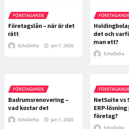
FÖRETAGANDE
FÖRETAGAND
Företagslån – när är det
Holdingbolag
rätt
det och varf
man ett?
EchoDelta
jan 7, 2026
EchoDelta
FÖRETAGANDE
FÖRETAGAND
Badrumsrenovering –
NetSuite vs 
vad kostar det
ERP-lösning 
företag?
EchoDelta
jan 1, 2026
EchoDelta