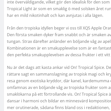
inte överväldigande, vilket gör den idealisk för den s
Tropical Light är som en smaklig ö med solsken året r
har en mild nikotinhalt och kan avnjutas i alla lägen.
Från den tropiska idyllen beger vi oss till XQ5 Apple Or
Den första smaken dyker fram snabbt och är smaken av 
tungan. Strax därefter anländer en böljande våg av apel
Kombinationen är en smakupplevelse som är en fantasti
den perfekta smakupplevelsen av dessa frukter i ett vi
Nu är det dags att kasta ankar vid On! Tropical Spice. De
rättare sagt en sammanslagning av tropisk magi och k
resa genom exotiska kryddor, där kanel, kardemumma o
omfamnas av en böljande våg av tropiska frukter som an
smaklökarna på ett förtrollande vis. On! Tropical Spic
dansar i harmoni och bildar en minnesvärd komposition. 
mer orutinerade, sådana finns bland oss i redaktionen, tr