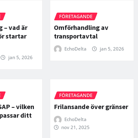
E
FÖRETAGANDE
 – vad är
Omförhandling av
ör startar
transportavtal
EchoDelta
jan 5, 2026
jan 5, 2026
E
FÖRETAGANDE
SAP – vilken
Frilansande över gränser
passar ditt
EchoDelta
nov 21, 2025