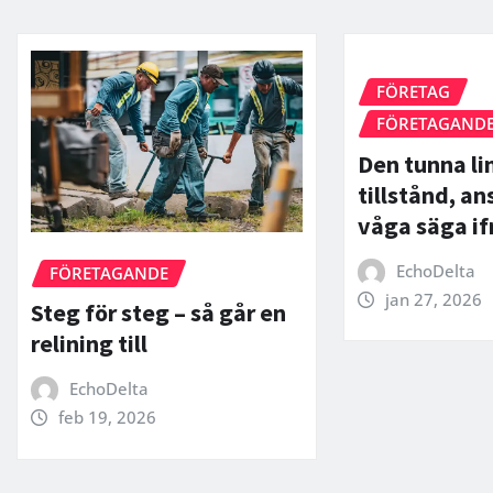
FÖRETAG
FÖRETAGAND
Den tunna li
tillstånd, an
våga säga if
EchoDelta
FÖRETAGANDE
jan 27, 2026
Steg för steg – så går en
relining till
EchoDelta
feb 19, 2026