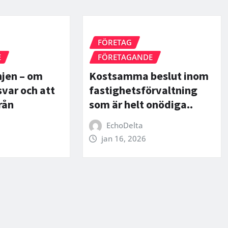
FÖRETAG
E
FÖRETAGANDE
njen – om
Kostsamma beslut inom
svar och att
fastighetsförvaltning
rån
som är helt onödiga..
EchoDelta
jan 16, 2026